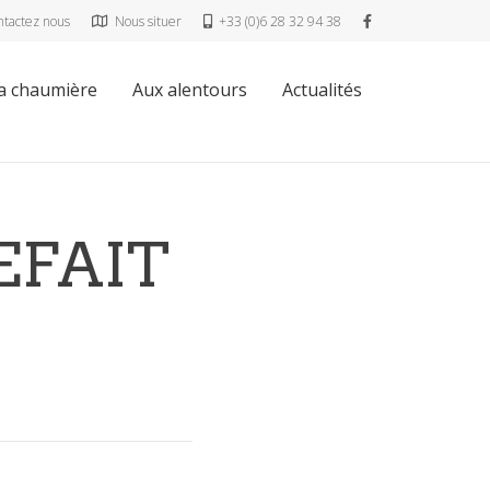
ntactez nous
Nous situer
+33 (0)6 28 32 94 38
a chaumière
Aux alentours
Actualités
EFAIT