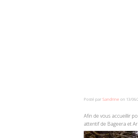
Posté par
Sandrine
on
13/06/
Afin de vous accueillir p
attentif de Bageera et Ar