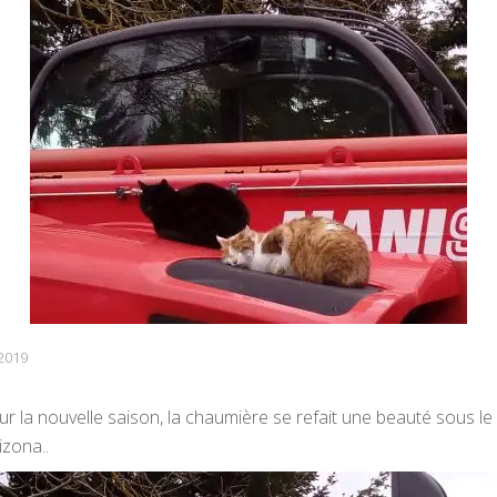
2019
our la nouvelle saison, la chaumière se refait une beauté sous le
izona..